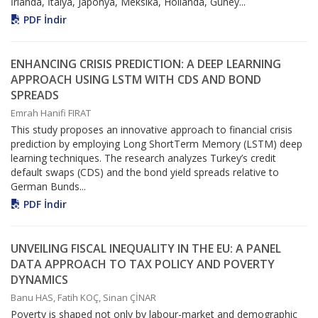
İrlanda, İtalya, Japonya, Meksika, Hollanda, Güney...
PDF İndir
ENHANCING CRISIS PREDICTION: A DEEP LEARNING
APPROACH USING LSTM WITH CDS AND BOND
SPREADS
Emrah Hanifi FIRAT
This study proposes an innovative approach to financial crisis
prediction by employing Long ShortTerm Memory (LSTM) deep
learning techniques. The research analyzes Turkey’s credit
default swaps (CDS) and the bond yield spreads relative to
German Bunds...
PDF İndir
UNVEILING FISCAL INEQUALITY IN THE EU: A PANEL
DATA APPROACH TO TAX POLICY AND POVERTY
DYNAMICS
Banu HAS, Fatih KOÇ, Sinan ÇİNAR
Poverty is shaped not only by labour-market and demographic