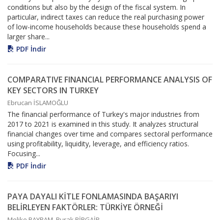
conditions but also by the design of the fiscal system. In
particular, indirect taxes can reduce the real purchasing power
of low-income households because these households spend a
larger share...
PDF İndir
COMPARATIVE FINANCIAL PERFORMANCE ANALYSIS OF
KEY SECTORS IN TURKEY
Ebrucan İSLAMOĞLU
The financial performance of Turkey's major industries from
2017 to 2021 is examined in this study. It analyzes structural
financial changes over time and compares sectoral performance
using profitability, liquidity, leverage, and efficiency ratios.
Focusing...
PDF İndir
PAYA DAYALI KİTLE FONLAMASINDA BAŞARIYI
BELİRLEYEN FAKTÖRLER: TÜRKİYE ÖRNEĞİ
Melike BAYRAM, Burak PİRGAİP