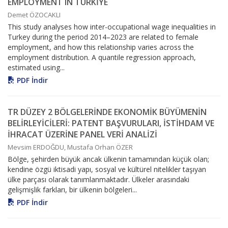
EMPLOYMENT IN TÜRKİYE
Demet ÖZOCAKLI
This study analyses how inter-occupational wage inequalities in
Turkey during the period 2014–2023 are related to female
employment, and how this relationship varies across the
employment distribution. A quantile regression approach,
estimated using...
PDF İndir
TR DÜZEY 2 BÖLGELERİNDE EKONOMİK BÜYÜMENİN
BELİRLEYİCİLERİ: PATENT BAŞVURULARI, İSTİHDAM VE
İHRACAT ÜZERİNE PANEL VERİ ANALİZİ
Mevsim ERDOĞDU, Mustafa Orhan ÖZER
Bölge, şehirden büyük ancak ülkenin tamamından küçük olan;
kendine özgü iktisadi yapı, sosyal ve kültürel nitelikler taşıyan
ülke parçası olarak tanımlanmaktadır. Ülkeler arasındaki
gelişmişlik farkları, bir ülkenin bölgeleri...
PDF İndir