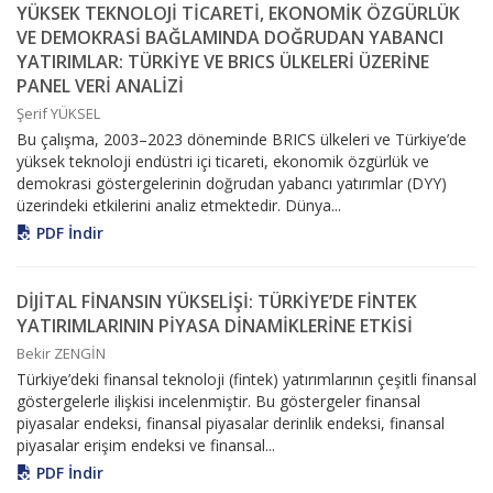
YÜKSEK TEKNOLOJİ TİCARETİ, EKONOMİK ÖZGÜRLÜK
VE DEMOKRASİ BAĞLAMINDA DOĞRUDAN YABANCI
YATIRIMLAR: TÜRKİYE VE BRICS ÜLKELERİ ÜZERİNE
PANEL VERİ ANALİZİ
Şerif YÜKSEL
Bu çalışma, 2003–2023 döneminde BRICS ülkeleri ve Türkiye’de
yüksek teknoloji endüstri içi ticareti, ekonomik özgürlük ve
demokrasi göstergelerinin doğrudan yabancı yatırımlar (DYY)
üzerindeki etkilerini analiz etmektedir. Dünya...
PDF İndir
DİJİTAL FİNANSIN YÜKSELİŞİ: TÜRKİYE’DE FİNTEK
YATIRIMLARININ PİYASA DİNAMİKLERİNE ETKİSİ
Bekir ZENGİN
Türkiye’deki finansal teknoloji (fintek) yatırımlarının çeşitli finansal
göstergelerle ilişkisi incelenmiştir. Bu göstergeler finansal
piyasalar endeksi, finansal piyasalar derinlik endeksi, finansal
piyasalar erişim endeksi ve finansal...
PDF İndir